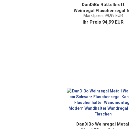
DanDiBo Rüttelbrett
Weinregal Flaschenregal f
Marktpreis 99,99 EUR
24 Flaschen aus Holz 961
Ihr Preis 94,99 EUR
Natur Vintage dunkel
DanDiBo Weinregal Metal