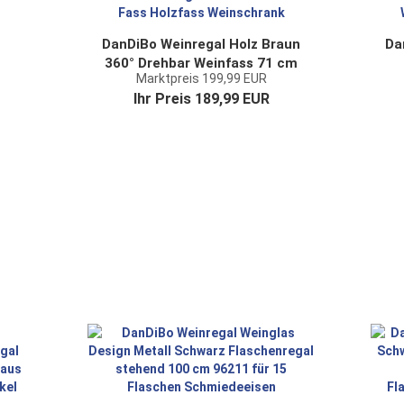
DanDiBo Weinregal Holz Braun
Da
360° Drehbar Weinfass 71 cm
Marktpreis 199,99 EUR
-H
9205-R Bar Flaschenregal
Fl
Ihr Preis 189,99 EUR
Flaschenständer Fass
ss
Holzfass Weinschrank
W