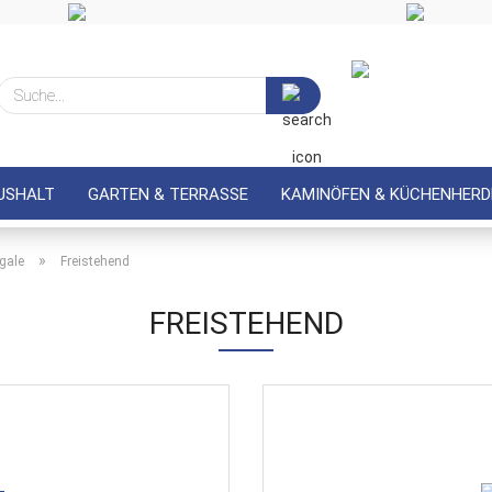
Suche...
USHALT
GARTEN & TERRASSE
KAMINÖFEN & KÜCHENHERD
»
gale
Freistehend
FREISTEHEND