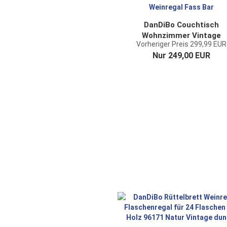
DanDiBo Couchtisch
Wohnzimmer Vintage
Vorheriger Preis 299,99 EUR
halbiertes Weinfass 5084
Nur 249,00 EUR
80cm Tisch aus Holz
Beistelltisch Weinregal Fa
Bar