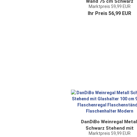
Wand 75 cm Schwarz
Marktpreis 59,99 EUR
Flaschenregal Kantate
Ihr Preis 56,99 EUR
Flaschenhalter Wandmont
Modern Wandhalter
Wandregal für 7 Flasche
DanDiBo Weinregal Metal
Schwarz Stehend mit
Marktpreis 59,99 EUR
Glashalter 100 cm 9657