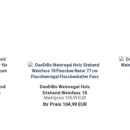
and
DanDiBo Weinregal Holz
n
Stehend Weinfass 18
Marktpreis 109,99 EUR
ge
Flaschen Natur 77 cm
Ihr Preis 104,99 EUR
n
Flaschenregal Flaschenhalter
Fass