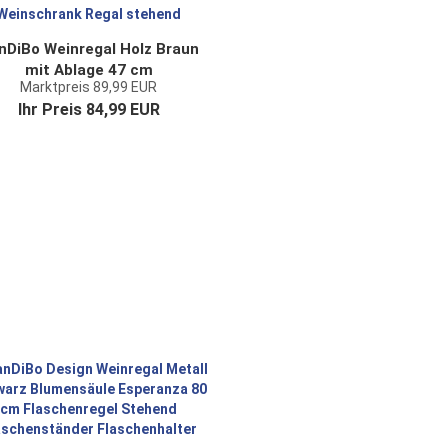
nDiBo Weinregal Holz Braun
mit Ablage 47 cm
Marktpreis 89,99 EUR
aschenregal mit Glashalter
Ihr Preis 84,99 EUR
9202-R Flaschenhalter
einschrank Regal stehend