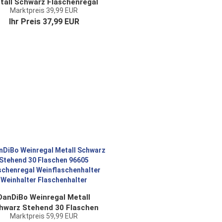
tall Schwarz Flaschenregal
Marktpreis 39,99 EUR
Flaschenständer
Ihr Preis 37,99 EUR
aschenhalter für 6 Flaschen
Schmal Modern Design
DanDiBo Weinregal Metall
hwarz Stehend 30 Flaschen
Marktpreis 59,99 EUR
96605 Flaschenregal