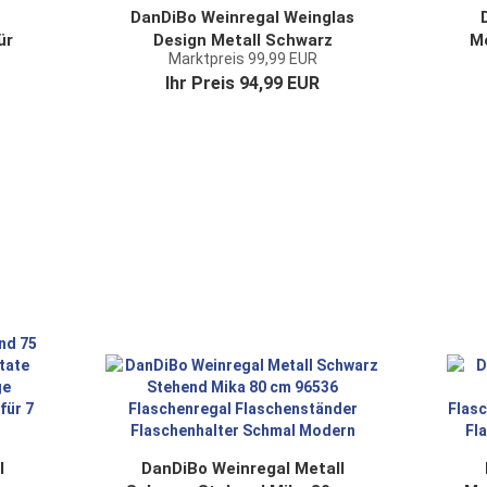
DanDiBo Weinregal Weinglas
ür
Design Metall Schwarz
Me
Marktpreis 99,99 EUR
71
Flaschenregal stehend 100
Ihr Preis 94,99 EUR
cm 96211 für 15 Flaschen
Schmiedeeisen
l
DanDiBo Weinregal Metall