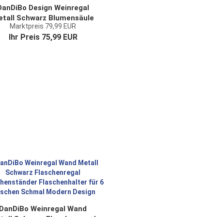
DanDiBo Design Weinregal
tall Schwarz Blumensäule
Marktpreis 79,99 EUR
Esperanza 80 cm
Ihr Preis 75,99 EUR
Flaschenregel Stehend
Flaschenständer
Flaschenhalter
DanDiBo Weinregal Wand