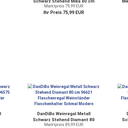
Schwarz Stehend Mika 80 cm
Me
Marktpreis 79,99 EUR
96536 Flaschenregal
Ihr Preis 75,99 EUR
age
Flaschenständer
Fl
Flaschenhalter Schmal
n
Modern
l
DanDiBo Weinregal Metall
Schwarz Stehend Diamant 80
Sc
Marktpreis 89,99 EUR
5
cm 96621 Flaschenregal