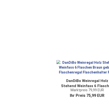
Weinflaschenhalter in Fas
Optik Flaschenregal mit
Ablage
DanDiBo Weinregal Holz
Stehend Weinfass 6 Flasc
Marktpreis 79,99 EUR
Braun gebeizt Flaschenreg
Ihr Preis 75,99 EUR
Flaschenhalter Fass