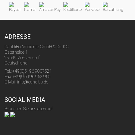
ADRESSE
DanDiBo Ambiente GmbH & Co. KG
Osterheide 1
29649 Wietzendorf
Deutschland
Tel.: +49(0)5196 9807521
Fax: +49(0)5196 962 965
E-Mail: info@dandibo.de
SOCIAL MEDIA
Besuchen Sie uns auch auf