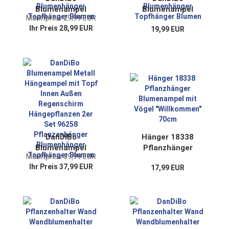
Blumenampel
Blumenampel
Marktpreis 29,99 EUR
Metall Hängeampel
Metall Hängeampel
Ihr Preis 28,99 EUR
19,99 EUR
mit Topf Innen
mit Topf Innen
Außen Regenschirm
Außen Regenschirm
Hängepflanzen 72
Hängepflanzen 57
cm 96258 L
cm 96258 S
Pflanzenhänger
Pflanzenhänger
Blumenhänger
Blumenhänger
Topfhänger Blumen
Topfhänger Blumen
DanDiBo
Hänger 18338
Blumenampel
Pflanzhänger
Marktpreis 39,99 EUR
Metall Hängeampel
Blumenampel mit
Ihr Preis 37,99 EUR
17,99 EUR
mit Topf Innen
Vögel "Willkommen"
Außen Regenschirm
70cm
Hängepflanzen 2er
Set 96258
Pflanzenhänger
Blumenhänger