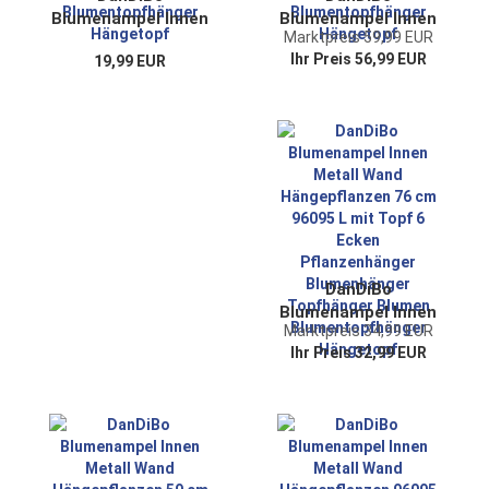
Blumenampel Innen
Blumenampel Innen
Marktpreis 59,99 EUR
Metall Wand
Metall Wand
Ihr Preis 56,99 EUR
19,99 EUR
Hängepflanzen 45
Hängepflanzen
cm 96083 S mit
96083 3er Set mit
Topf Silber
Topf Silber
Pflanzenhänger
Pflanzenhänger
Blumenhänger
Blumenhänger
Topfhänger Blumen
Topfhänger Blumen
Blumentopfhänger
Blumentopfhänger
Hängetopf
Hängetopf
DanDiBo
Blumenampel Innen
Marktpreis 34,99 EUR
Metall Wand
Ihr Preis 32,99 EUR
Hängepflanzen 76
cm 96095 L mit
Topf 6 Ecken
Pflanzenhänger
Blumenhänger
Topfhänger Blumen