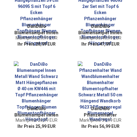
Blumentopfhänger
Hängetopf
DanDiBo
DanDiBo
Blumenampel Innen
Blumenampel Innen
Marktpreis 29,99 EUR
Marktpreis 49,99 EUR
Metall Wand
Metall Wand
Ihr Preis 28,99 EUR
Ihr Preis 47,99 EUR
Hängepflanzen 59
Hängepflanzen
cm 96095 S mit
96095 2er Set mit
Topf 6 Ecken
Topf 6 Ecken
Pflanzenhänger
Pflanzenhänger
Blumenhänger
Blumenhänger
Topfhänger Blumen
Topfhänger Blumen
Blumentopfhänger
Blumentopfhänger
Hängetopf
Hängetopf
DanDiBo
DanDiBo
Blumenampel Innen
Pflanzenhalter
Marktpreis 26,99 EUR
Marktpreis 59,99 EUR
Metall Wand
Wand
Ihr Preis 25,99 EUR
Ihr Preis 56,99 EUR
Schwarz Matt
Wandblumenhalter
Hängepflanzen Ø 40
Blumenhalter