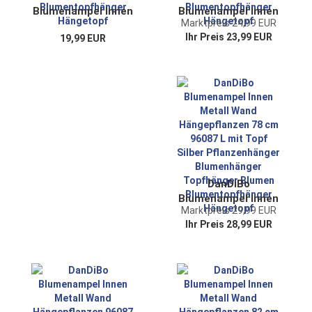
Blumenampel Innen
Blumenampel Innen
Marktpreis 24,99 EUR
Metall Wand
Metall Wand
Ihr Preis 23,99 EUR
19,99 EUR
Hängepflanzen 43
Hängepflanzen 53
cm 96087 S mit
cm 96087 M mit
Topf Silber
Topf Silber
Pflanzenhänger
Pflanzenhänger
Blumenhänger
Blumenhänger
Topfhänger Blumen
Topfhänger Blumen
Blumentopfhänger
Blumentopfhänger
Hängetopf
Hängetopf
DanDiBo
Blumenampel Innen
Marktpreis 29,99 EUR
Metall Wand
Ihr Preis 28,99 EUR
Hängepflanzen 78
cm 96087 L mit
Topf Silber
Pflanzenhänger
Blumenhänger
Topfhänger Blumen