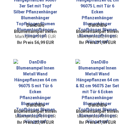
Blumentopfhänger
Hängetopf
DanDiBo
DanDiBo
Blumenampel Innen
Blumenampel Innen
Marktpreis 59,99 EUR
Marktpreis 32,99 EUR
Metall Wand
Metall Wand
Ihr Preis 56,99 EUR
Ihr Preis 31,99 EUR
Hängepflanzen
Hängepflanzen 82
96087 3er Set mit
cm 96075 L mit Tür
Topf Silber
6 Ecken
Pflanzenhänger
Pflanzenhänger
Blumenhänger
Blumenhänger
Topfhänger Blumen
Topfhänger Blumen
Blumentopfhänger
Blumentopfhänger
Hängetopf
Hängetopf
DanDiBo
DanDiBo
Blumenampel Innen
Blumenampel Innen
Marktpreis 24,99 EUR
Marktpreis 49,99 EUR
Metall Wand
Metall Wand
Ihr Preis 23,99 EUR
Ihr Preis 47,99 EUR
Hängepflanzen 64
Hängepflanzen 64
cm 96075 S mit Tür
cm & 82 cm 96075