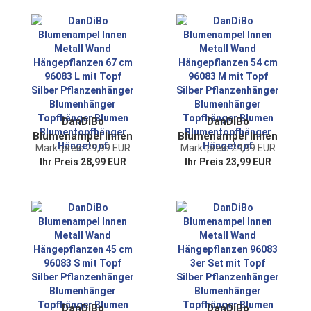
6 Ecken
2er Set mit Tür 6
Pflanzenhänger
Ecken
Blumenhänger
Pflanzenhänger
Topfhänger Blumen
Blumenhänger
Blumentopfhänger
Topfhänger Blumen
Hängetopf
Blumentopfhänger
Hängetopf
DanDiBo
DanDiBo
Blumenampel Innen
Blumenampel Innen
Marktpreis 29,99 EUR
Marktpreis 24,99 EUR
Metall Wand
Metall Wand
Ihr Preis 28,99 EUR
Ihr Preis 23,99 EUR
Hängepflanzen 67
Hängepflanzen 54
cm 96083 L mit
cm 96083 M mit
Topf Silber
Topf Silber
Pflanzenhänger
Pflanzenhänger
Blumenhänger
Blumenhänger
Topfhänger Blumen
Topfhänger Blumen
Blumentopfhänger
Blumentopfhänger
Hängetopf
Hängetopf
DanDiBo
DanDiBo