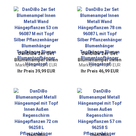
cm KW446 mit Topf
Blumentopfhalter
Pflanzenhänger
Schwarz Metall 50
Blumenhänger
cm Hängend
Topfhänger Blumen
Wandkorb 96237
Blumentopfhänger
Pflanzenregal
Hängetopf
Blumenregal
Wandregal
DanDiBo 2er Set
DanDiBo 2er Set
Blumenampel Innen
Blumenampel Innen
Marktpreis 42,99 EUR
Marktpreis 49,99 EUR
Metall Wand
Metall Wand
Ihr Preis 39,99 EUR
Ihr Preis 46,99 EUR
Hängepflanzen 53
Hängepflanzen 78
cm 96087 M mit
cm 96087 L mit
Topf Silber
Topf Silber
Pflanzenhänger
Pflanzenhänger
Blumenhänger
Blumenhänger
Topfhänger Blumen
Topfhänger Blumen
Blumentopfhänger
Blumentopfhänger
Hängetopf
Hängetopf
DanDiBo
DanDiBo