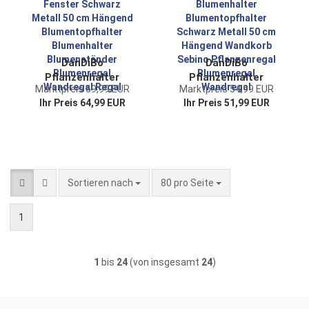
Topfhänger Blumen
DanDiBo
DanDiBo
Pflanzenhalter
Pflanzenhalter
Marktpreis 69,99 EUR
Marktpreis 54,99 EUR
Wand
Wand
Ihr Preis 64,99 EUR
Ihr Preis 51,99 EUR
Wandblumenhalter
Wandblumenhalter
Fenster Schwarz
Blumenhalter
Metall 50 cm
Blumentopfhalter
Hängend
Schwarz Metall 50
Blumentopfhalter
cm Hängend
Blumenhalter
Wandkorb Sebino
Sortieren nach
pro Seite
Sortieren nach
80 pro Seite
Blumenständer
Pflanzenregal
Blumenregal
Blumenregal
1
Wandregal Regal
Wandregal
1
bis
24
(von insgesamt
24
)