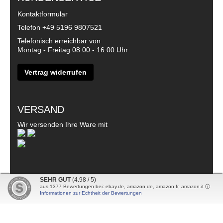
Kontaktformular
Telefon
+49 5196 9807521
Telefonisch erreichbar von
Montag - Freitag 08:00 - 16:00 Uhr
Vertrag widerrufen
VERSAND
Wir versenden Ihre Ware mit
SEHR GUT
(4.98 / 5)
aus
1377
Bewertungen bei: ebay.de, amazon.de, amazon.fr, amazon.it ⓘ
© 2026 - DanDiBo - Alle Rechte vorbehalten
Informationen zur Echtheit der Bewertungen