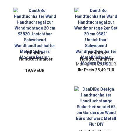
Handtuchregal Gäste
96499 Schmal
Bad
Handtuchleiste
Gästehandtuchhalter
Hakenleiste Modern
Küche Bad
Badtuchhalter
DanDiBo
DanDiBo
Handtuchhalter
Handtuchhalter
Marktpreis 29,99 EUR
Wand Handtuchregal
Wand Handtuchregal
Ihr Preis 28,49 EUR
19,99 EUR
zur Wandmontage
zur Wandmontage
20 cm 93820
2er Set 20 cm 93821
Unsichtbar
Unsichtbar
Schwebend
Schwebend
Wandhandtuchhalter
Wandhandtuchhalter
Metall Schwarz
Metall Schwarz
Modern Design
Modern Design