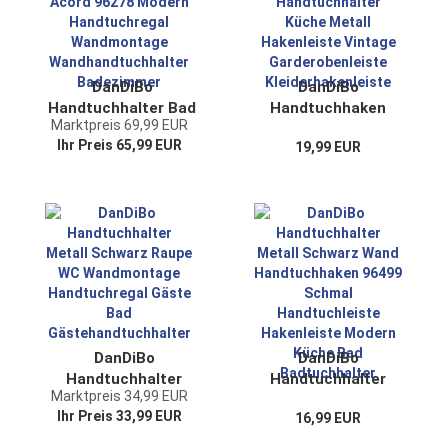
Modern
DanDiBo
DanDiBo
Handtuchhalter Bad
Handtuchhaken
Marktpreis 69,99 EUR
Wand Metall
Handtuchleiste
Ihr Preis 65,99 EUR
19,99 EUR
Schwarz Acord
96253
96278 Modern
Handtuchhalter
Handtuchregal
Küche Metall
Wandmontage
Hakenleiste Vintage
Wandhandtuchhalter
Garderobenleiste
Badezimmer
Kleiderhakenleiste
DanDiBo
DanDiBo
Handtuchhalter
Handtuchhalter
Marktpreis 34,99 EUR
Metall Schwarz
Metall Schwarz
Ihr Preis 33,99 EUR
16,99 EUR
Raupe WC
Wand
Wandmontage
Handtuchhaken