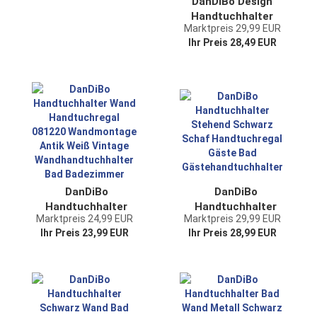
DanDiBo Design
Handtuchhalter
Marktpreis 29,99 EUR
Handtuchstange
Ihr Preis 28,49 EUR
Sicherheitsnadel 62
cm Garderobe Wand
Büro Schwarz
Metall Flur DIY
DanDiBo
DanDiBo
Handtuchhalter
Handtuchhalter
Marktpreis 24,99 EUR
Marktpreis 29,99 EUR
Wand Handtuchregal
Stehend Schwarz
Ihr Preis 23,99 EUR
Ihr Preis 28,99 EUR
081220
Schaf Handtuchregal
Wandmontage Antik
Gäste Bad
Weiß Vintage
Gästehandtuchhalter
Wandhandtuchhalter
Bad Badezimmer