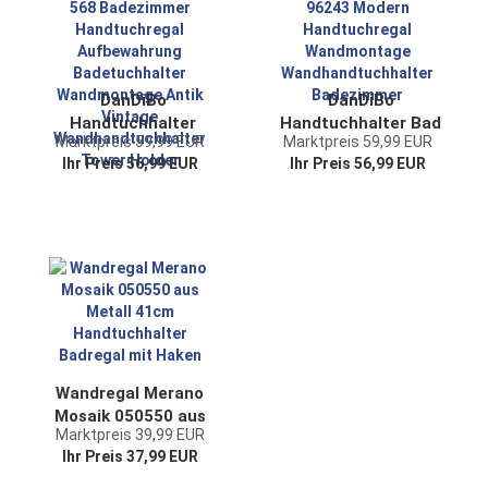
DanDiBo
DanDiBo
Handtuchhalter
Handtuchhalter Bad
Marktpreis 59,99 EUR
Marktpreis 59,99 EUR
Schwarz Wand Bad
Wand Metall
Ihr Preis 56,99 EUR
Ihr Preis 56,99 EUR
568 Badezimmer
Schwarz 96243
Handtuchregal
Modern
Aufbewahrung
Handtuchregal
Badetuchhalter
Wandmontage
Wandmontage Antik
Wandhandtuchhalter
Vintage
Badezimmer
Wandhandtuchhalter
Tower Holder
Wandregal Merano
Mosaik 050550 aus
Marktpreis 39,99 EUR
Metall 41cm
Ihr Preis 37,99 EUR
Handtuchhalter
Badregal mit Haken