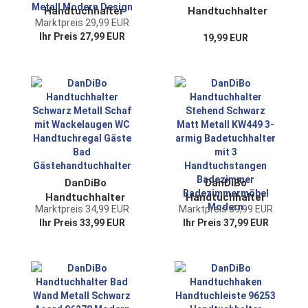
Handtuchhalter
Handtuchhalter
Marktpreis 29,99 EUR
Weiss Wand
Weiss Wand
Ihr Preis 27,99 EUR
19,99 EUR
Handtuchregal zur
Handtuchregal zur
Wandmontage 2er
Wandmontage 20
Set 20 cm 93898
cm 93897
Unsichtbar
Unsichtbar
Schwebend
Schwebend
Wandhandtuchhalter
Wandhandtuchhalter
Metall Modern
Metall Modern
Design
Design
DanDiBo
DanDiBo
Handtuchhalter
Handtuchhalter
Marktpreis 34,99 EUR
Marktpreis 39,99 EUR
Schwarz Metall
Stehend Schwarz
Ihr Preis 33,99 EUR
Ihr Preis 37,99 EUR
Schaf mit
Matt Metall KW449
Wackelaugen WC
3-armig
Handtuchregal Gäste
Badetuchhalter mit
Bad
3 Handtuchstangen
Gästehandtuchhalter
Badezimmer
Badezimmermöbel