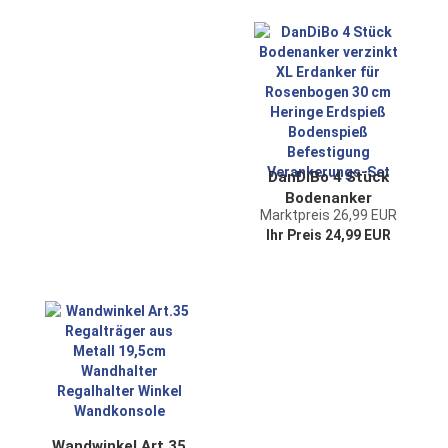
Pflanztopf Pflanzen
Halter
Blumentopf Kübel
Seilwinde
Wassereimer
DanDiBo 4 Stück
Bodenanker
Marktpreis 26,99 EUR
verzinkt XL
Ihr Preis 24,99 EUR
Erdanker für
Rosenbogen 30 cm
Heringe Erdspieß
Bodenspieß
Befestigung
Verankerungs-Set
Wandwinkel Art.35