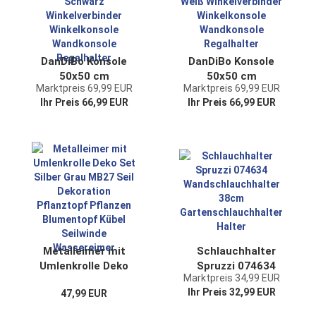
Regalhalter
DanDiBo Konsole
DanDiBo Konsole
50x50 cm
50x50 cm
Marktpreis 69,99 EUR
Marktpreis 69,99 EUR
Kopfbänder
Kopfbänder
Ihr Preis 66,99 EUR
Ihr Preis 66,99 EUR
Schmiedeeisen
Schmiedeeisen
Metall Schwarz
Metall Weiß
Winkelverbinder
Winkelverbinder
Winkelkonsole
Winkelkonsole
Wandkonsole
Wandkonsole
Regalhalter
Regalhalter
Metalleimer mit
Schlauchhalter
Umlenkrolle Deko
Spruzzi 074634
Marktpreis 34,99 EUR
Set Silber Grau
Wandschlauchhalter
Ihr Preis 32,99 EUR
47,99 EUR
MB27 Seil
38cm
Dekoration
Gartenschlauchhalter