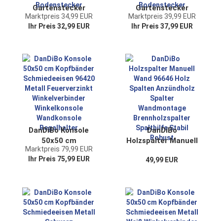
Gartenstecker
Gartenstecker
Marktpreis 34,99 EUR
Marktpreis 39,99 EUR
Metall Traktor XL
Metall Fahrrad XL
Ihr Preis 32,99 EUR
Ihr Preis 37,99 EUR
135 cm Trecker
135 cm Rad Rost
Grün 96005
Braun 96004
Windspiel Windrad
Windspiel Windrad
Wetterfest
Wetterfest
Gartendeko Garten
Gartendeko Garten
Gartenstab
Gartenstab
Bodenstecker
Bodenstecker
DanDiBo Konsole
DanDiBo
50x50 cm
Holzspalter Manuell
Marktpreis 79,99 EUR
Kopfbänder
Wand 96646 Holz
Ihr Preis 75,99 EUR
49,99 EUR
Schmiedeeisen
Spalten Anzündholz
96420 Metall
Spalter
Feuerverzinkt
Wandmontage
Winkelverbinder
Brennholzspalter
Winkelkonsole
Spalthilfe Stabil
Wandkonsole
Robust