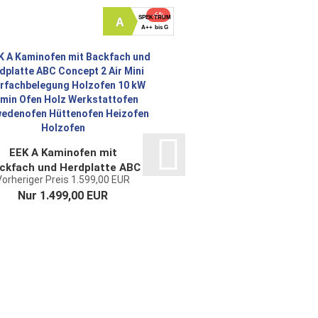
-6%
SPEKTRUM
A
A++ bis G
EEK A Kaminofen mit
Kaminofen Holz Ofen
ckfach und Herdplatte ABC
6,4 kW Kamin Po
Vorheriger Preis 1.599,00 EUR
Vorheriger Preis 649
Concept 2 Air Mini
Dauerbrandof
Nur 1.499,00 EUR
Nur 629,00 E
Mehrfachbelegung...
Werkstattofe
Schwedenofen.