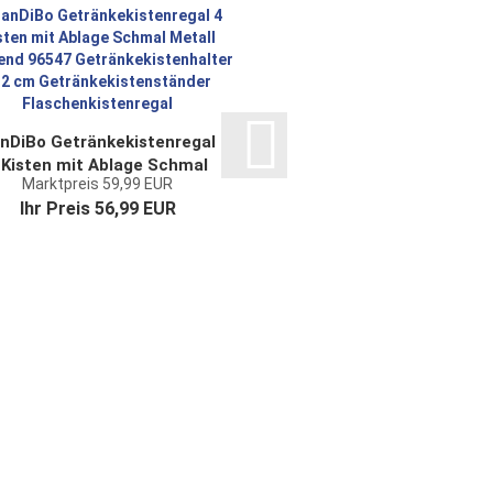
nDiBo Getränkekistenregal
DanDiBo Garderob
 Kisten mit Ablage Schmal
Schwarz Metall 
Marktpreis 59,99 EUR
Marktpreis 49,99
Metall Stehend 96547
Wandgarderobe mit 
Ihr Preis 56,99 EUR
Ihr Preis 47,99
Getränkekistenhalter...
Schmal Flurgarder