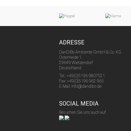
ADRESSE
DanDiBo Ambiente GmbH & Co. KG
Osterheide 1
29649 Wietzendorf
Deutschland
Tel.: +49(0)5196 9807521
Fax: +49(0)5196 962 965
E-Mail: info@dandibo.de
SOCIAL MEDIA
Besuchen Sie uns auch auf