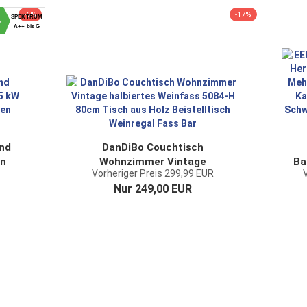
-6%
-17%
SPEKTRUM
+
A++ bis G
nd
DanDiBo Couchtisch
en
Wohnzimmer Vintage
Ba
Vorheriger Preis 299,99 EUR
halbiertes Weinfass 5084-H
Nur 249,00 EUR
80cm Tisch aus Holz...