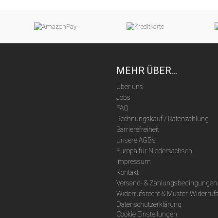
MEHR ÜBER...
Über uns
Jobs
FAQ
Rechnungskauf / Ratenzahlung
Barrierefreiheit
Unsere AGB's
Europa für Niedersachsen
Impressum
Kontakt
Versand- & Zahlungsbedingungen
Widerrufsrecht & Muster-Widerruf
Datenschutzerklärung
Cookie Einstellungen