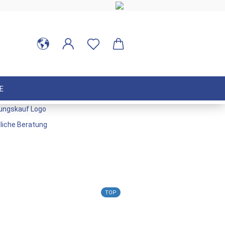
E
TOP