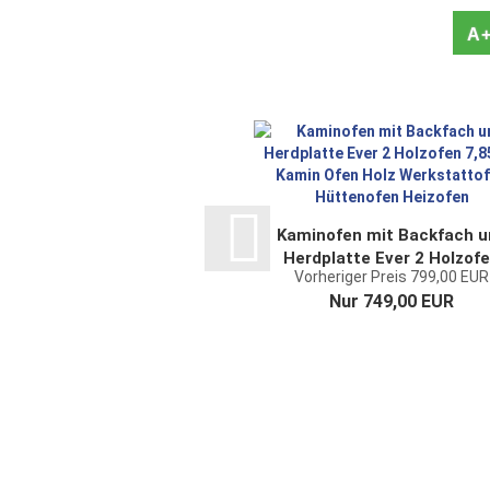
A
Kaminofen mit Backfach u
Herdplatte Ever 2 Holzof
Vorheriger Preis 799,00 EUR
7,85 kW Kamin Ofen Holz
Nur 749,00 EUR
Werkstattofen...