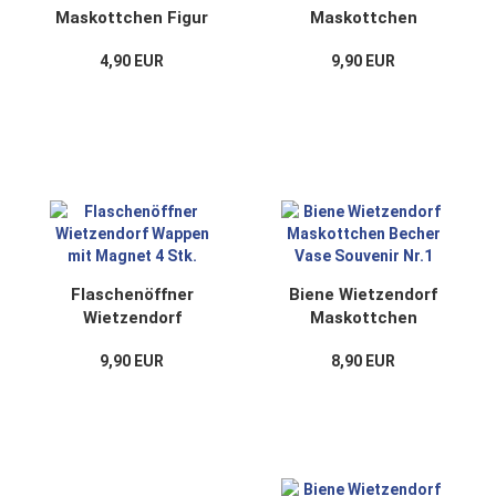
Maskottchen Figur
Maskottchen
aus Kunststoff NEU
Magnetfigur Figur 4
4,90 EUR
9,90 EUR
Stk.
Flaschenöffner
Biene Wietzendorf
Wietzendorf
Maskottchen
Wappen mit Magnet
Becher Vase
9,90 EUR
8,90 EUR
4 Stk.
Souvenir Nr.1