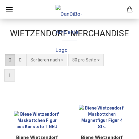
WIETZENDORF-MERCHANDISE
Sortieren nach
pro Seite
Sortieren nach
80 pro Seite
1
Biene Wietzendorf
Biene Wietzendorf