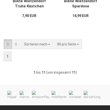
Biene Wietzendorf
Biene Wietzendorf
Truhe Kästchen
Spardose
Schachtel Rechtw.
Sparkasse
7,90 EUR
14,99 EUR
Nr.4
Sparbüchse NEU
Sortieren nach
pro Seite
Sortieren nach
80 pro Seite
1
1
bis
11
(von insgesamt
11
)