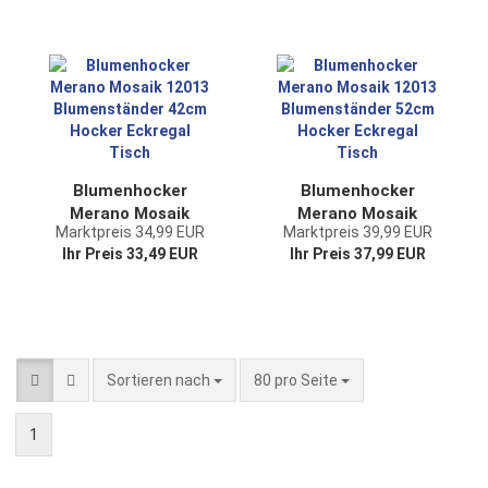
Blumenständer
Hocker
Blumensäule
Pflanzenständer
Groß
Blumenhocker
Blumenhocker
Merano Mosaik
Merano Mosaik
Marktpreis 34,99 EUR
Marktpreis 39,99 EUR
12013
12013
Ihr Preis 33,49 EUR
Ihr Preis 37,99 EUR
Blumenständer
Blumenständer
42cm Hocker
52cm Hocker
Eckregal Tisch
Eckregal Tisch
Sortieren nach
pro Seite
Sortieren nach
80 pro Seite
1