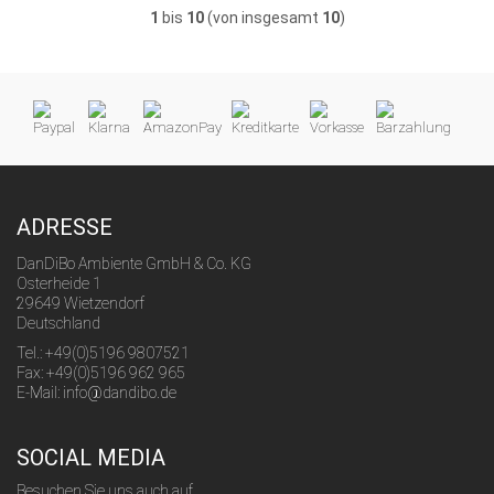
1
bis
10
(von insgesamt
10
)
ADRESSE
DanDiBo Ambiente GmbH & Co. KG
Osterheide 1
29649 Wietzendorf
Deutschland
Tel.: +49(0)5196 9807521
Fax: +49(0)5196 962 965
E-Mail: info@dandibo.de
SOCIAL MEDIA
Besuchen Sie uns auch auf