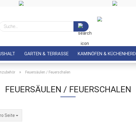
Suche...
USHALT
GARTEN & TERRASSE
KAMINÖFEN & KÜCHENHERD
»
enzubehör
Feuersäulen / Feuerschalen
FEUERSÄULEN / FEUERSCHALEN
Seite
ro Seite