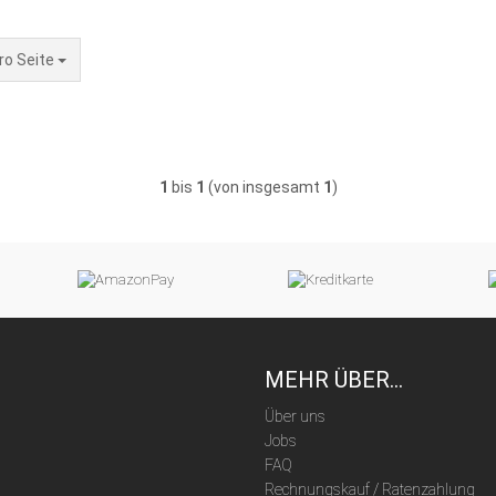
Seite
ro Seite
1
bis
1
(von insgesamt
1
)
MEHR ÜBER...
Über uns
Jobs
FAQ
Rechnungskauf / Ratenzahlung