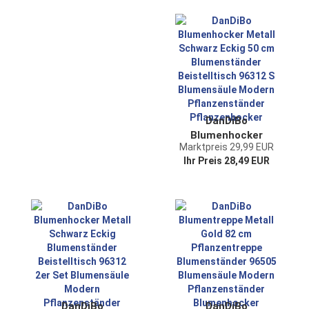
Indoor
Blumenständer
Blumenständer
96355 Blumensäule
210015
Modern
Blumensäule
Pflanzenständer
Modern
Blumenhocker
Pflanzenständer
Blumenhocker
DanDiBo
Blumenhocker
Marktpreis 29,99 EUR
Metall Schwarz
Ihr Preis 28,49 EUR
Eckig 50 cm
Blumenständer
Beistelltisch 96312
S Blumensäule
Modern
Pflanzenständer
Pflanzenhocker
DanDiBo
DanDiBo