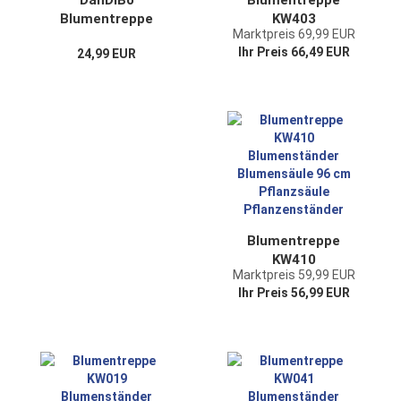
DanDiBo
Blumentreppe
Blumentreppe
KW403
Marktpreis 69,99 EUR
Metall Weiß 93920
Blumenständer
Ihr Preis 66,49 EUR
24,99 EUR
Pflanzenentreppe
Blumensäule 89 cm
81 cm Blumenregal
Pflanzsäule
Pflanzenständer
Pflanzenständer
Blumenständer
Blumentreppe
KW410
Marktpreis 59,99 EUR
Blumenständer
Ihr Preis 56,99 EUR
Blumensäule 96 cm
Pflanzsäule
Pflanzenständer