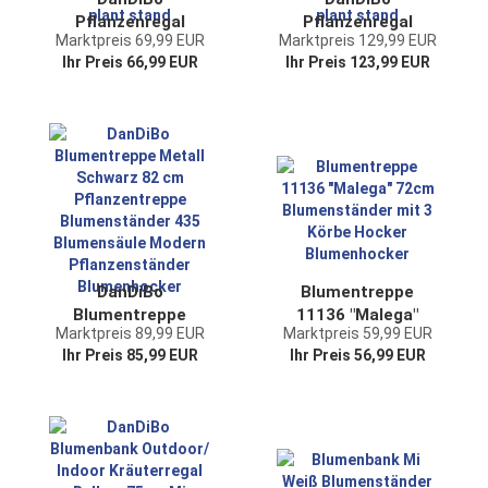
Pflanzenregal
Pflanzenregal
Marktpreis 69,99 EUR
Marktpreis 129,99 EUR
Indoor Blumenregal
Indoor Blumenregal
Ihr Preis 66,99 EUR
Ihr Preis 123,99 EUR
170 cm Hoch Metall
170 cm Hoch Metall
Schwarz Halbrund
Schwarz Halbrund
96699
96700
Blumentreppe Groß
Blumentreppe Groß
Rund
Rund
Pflanzenständer
Pflanzenständer
plant stand
plant stand
DanDiBo
Blumentreppe
Blumentreppe
11136 "Malega"
Marktpreis 89,99 EUR
Marktpreis 59,99 EUR
Metall Schwarz 82
72cm
Ihr Preis 85,99 EUR
Ihr Preis 56,99 EUR
cm Pflanzentreppe
Blumenständer mit
Blumenständer 435
3 Körbe Hocker
Blumensäule
Blumenhocker
Modern
Pflanzenständer
Blumenhocker