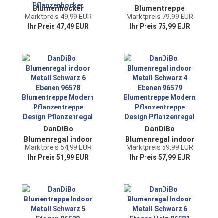
Blumenhocker
Blumentreppe
Marktpreis 49,99 EUR
Marktpreis 79,99 EUR
Metall Schwarz
Metall Gold 82 cm
Ihr Preis 47,49 EUR
Ihr Preis 75,99 EUR
Eckig
Pflanzentreppe
Blumenständer
Blumenständer
Beistelltisch 96312
96505 Blumensäule
2er Set
Modern
Blumensäule
Pflanzenständer
Modern
Blumenhocker
Pflanzenständer
Pflanzenhocker
DanDiBo
DanDiBo
Blumenregal indoor
Blumenregal indoor
Marktpreis 54,99 EUR
Marktpreis 59,99 EUR
Metall Schwarz 6
Metall Schwarz 4
Ihr Preis 51,99 EUR
Ihr Preis 57,99 EUR
Ebenen 96578
Ebenen 96579
Blumentreppe
Blumentreppe
Modern
Modern
Pflanzentreppe
Pflanzentreppe
Design
Design
Pflanzenregal
Pflanzenregal