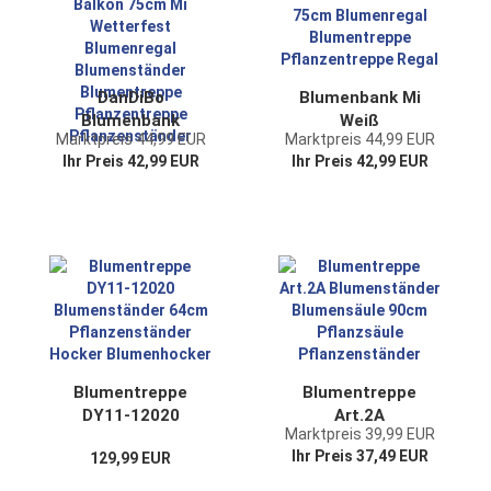
DanDiBo
Blumenbank Mi
Blumenbank
Weiß
Marktpreis 44,99 EUR
Marktpreis 44,99 EUR
Outdoor/ Indoor
Blumenständer
Ihr Preis 42,99 EUR
Ihr Preis 42,99 EUR
Kräuterregal Balkon
75cm Blumenregal
75cm Mi Wetterfest
Blumentreppe
Blumenregal
Pflanzentreppe
Blumenständer
Regal
Blumentreppe
Pflanzentreppe
Pflanzenständer
Blumentreppe
Blumentreppe
DY11-12020
Art.2A
Marktpreis 39,99 EUR
Blumenständer
Blumenständer
Ihr Preis 37,49 EUR
129,99 EUR
64cm
Blumensäule 90cm
Pflanzenständer
Pflanzsäule