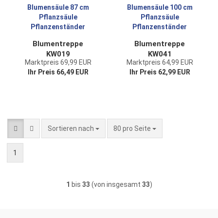
Blumentreppe
Blumentreppe
KW019
KW041
Marktpreis 69,99 EUR
Marktpreis 64,99 EUR
Blumenständer
Blumenständer
Ihr Preis 66,49 EUR
Ihr Preis 62,99 EUR
Blumensäule 87 cm
Blumensäule 100
Pflanzsäule
cm Pflanzsäule
Pflanzenständer
Pflanzenständer
Sortieren nach
pro Seite
Sortieren nach
80 pro Seite
1
1
bis
33
(von insgesamt
33
)