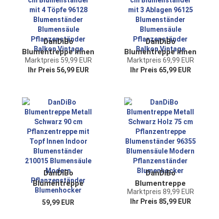
Ablage
DanDiBo
DanDiBo
Blumentreppe Innen
Blumentreppe Innen
Marktpreis 59,99 EUR
Marktpreis 69,99 EUR
Metall Weiß Grau
Metall Weiß Grau 55
Ihr Preis 56,99 EUR
Ihr Preis 65,99 EUR
100 cm
cm Blumenständer
Blumenständer mit
mit 3 Ablagen
4 Töpfe 96128
96125
Blumenständer
Blumenständer
Blumensäule
Blumensäule
Pflanzenständer
Pflanzenständer
Balkon Vintage
Balkon Vintage
DanDiBo
DanDiBo
Blumentreppe
Blumentreppe
Marktpreis 89,99 EUR
Metall Schwarz 90
Metall Schwarz Holz
Ihr Preis 85,99 EUR
59,99 EUR
cm Pflanzentreppe
75 cm
mit Topf Innen
Pflanzentreppe