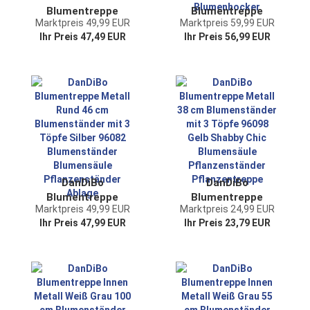
Blumentreppe
Blumentreppe
Marktpreis 49,99 EUR
Marktpreis 59,99 EUR
Metall Rund 75 cm
Metall Grau 75 cm
Ihr Preis 47,49 EUR
Ihr Preis 56,99 EUR
Blumenständer mit
Blumenständer mit
3 Körbe 96012
3 Ablagen 96011
Blumenständer
Blumensäule
Blumensäule
Pflanzenständer
Pflanzenständer
Pflanzensäule
Blumenhocker
DanDiBo
DanDiBo
Blumentreppe
Blumentreppe
Marktpreis 49,99 EUR
Marktpreis 24,99 EUR
Metall Rund 46 cm
Metall 38 cm
Ihr Preis 47,99 EUR
Ihr Preis 23,79 EUR
Blumenständer mit
Blumenständer mit
3 Töpfe Silber
3 Töpfe 96098 Gelb
96082
Shabby Chic
Blumenständer
Blumensäule
Blumensäule
Pflanzenständer
Pflanzenständer
Pflanzentreppe