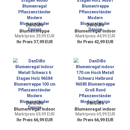
DanDiBo
DanDiBo
Blumentreppe
Blumenregal Indoor
Marktpreis 39,99 EUR
Marktpreis 44,99 EUR
Indoor Metall
Metall Schwarz 6
Ihr Preis 37,99 EUR
Ihr Preis 42,99 EUR
Schwarz 5 Etagen
Etagen Holz 96581
96580 Blumenregal
Blumentreppe
Pflanzenständer
Pflanzenständer
Modern
Modern
Blumenständer
Blumenständer
Design
Design
DanDiBo
DanDiBo
Blumenregal Indoor
Blumenregal indoor
Marktpreis 69,99 EUR
Marktpreis 69,99 EUR
Metall Schwarz 6
170 cm Hoch Metall
Ihr Preis 66,99 EUR
Ihr Preis 66,99 EUR
Etagen Holz 96584
Schwarz Halbrund
Blumentreppe 100
96585