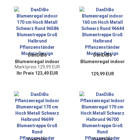
cm Pflanzenständer
Blumentreppe Groß
Modern
Rund
Blumenständer
Pflanzenständer
Design
Modern Design
DanDiBo
DanDiBo
Blumenregal indoor
Blumenregal indoor
Marktpreis 129,99 EUR
170 cm Hoch Metall
160 cm Hoch Metall
Ihr Preis 123,49 EUR
129,99 EUR
Schwarz Rund
Schwarz Rund
96586
96644
Blumentreppe Groß
Blumentreppe Groß
Halbrund
Halbrund
Pflanzenständer
Pflanzenständer
Modern Design
Modern Design
DanDiBo
DanDiBo