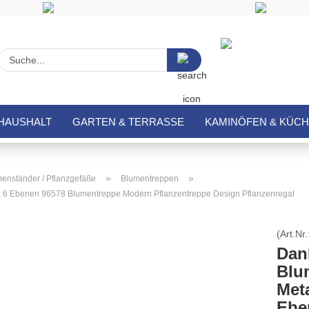
Suche...
HAUSHALT
GARTEN & TERRASSE
KAMINÖFEN & KÜC
»
»
enständer / Pflanzgefäße
Blumentreppen
z 6 Ebenen 96578 Blumentreppe Modern Pflanzentreppe Design Pflanzenregal
(Art.Nr.
Dan
Blu
Met
Ebe