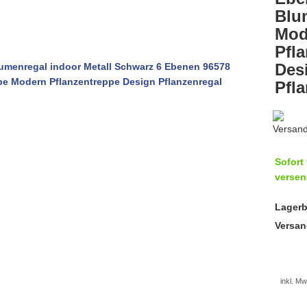
Blu
Mod
Pfl
Des
Pfl
Sofort 
versen
Lagerb
Versan
inkl. Mw