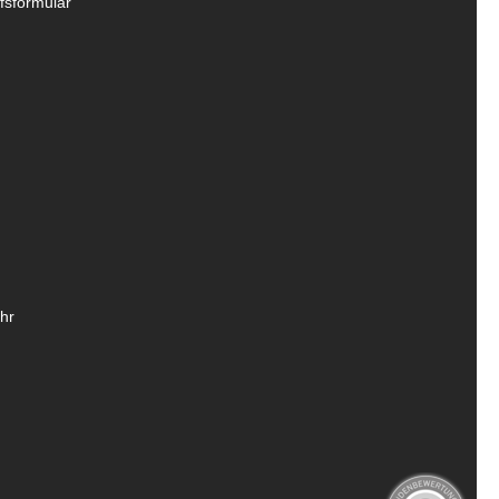
fsformular
hr