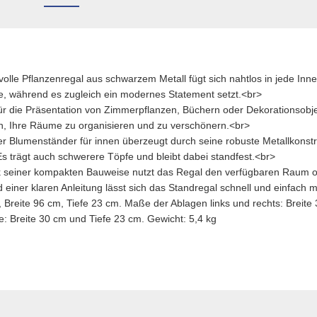
olle Pflanzenregal aus schwarzem Metall fügt sich nahtlos in jede Inne
ne, während es zugleich ein modernes Statement setzt.<br>
 für die Präsentation von Zimmerpflanzen, Büchern oder Dekorationsobj
en, Ihre Räume zu organisieren und zu verschönern.<br>
r Blumenständer für innen überzeugt durch seine robuste Metallkonstruk
Es trägt auch schwerere Töpfe und bleibt dabei standfest.<br>
 seiner kompakten Bauweise nutzt das Regal den verfügbaren Raum op
 einer klaren Anleitung lässt sich das Standregal schnell und einfach 
reite 96 cm, Tiefe 23 cm. Maße der Ablagen links und rechts: Breite 
e: Breite 30 cm und Tiefe 23 cm. Gewicht: 5,4 kg