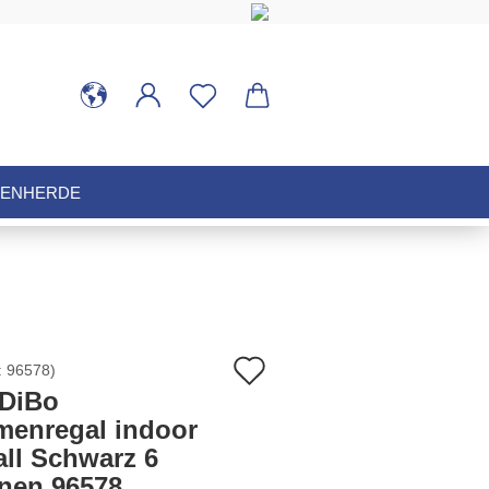
HENHERDE
Auf
:
96578
)
DiBo
den
menregal indoor
all Schwarz 6
Merkzettel
nen 96578