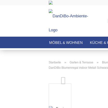
MÖBEL & WOHNEN
KÜCHE & 
»
»
Startseite
Garten & Terrasse
Blum
DanDiBo Blumenregal indoor Metall Schwar