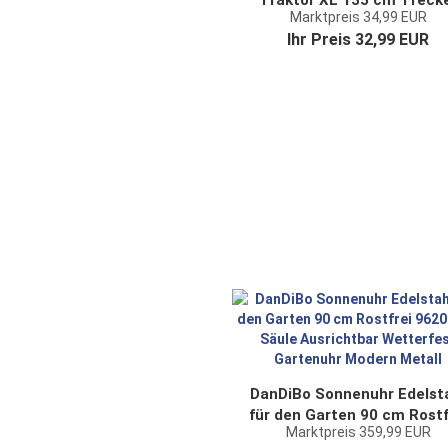
Traktor XL 135 cm Treck
Marktpreis 34,99 EUR
Grün 96005 Windspiel Wind
Ihr Preis 32,99 EUR
Wetterfest Gartendeko
Garten Gartenstab
Bodenstecker
DanDiBo Sonnenuhr Edelst
für den Garten 90 cm Rostf
Marktpreis 359,99 EUR
96208 mit Säule Ausrichtb