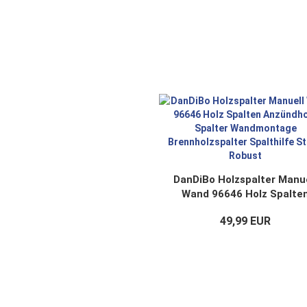
DanDiBo Holzspalter Manue
Wand 96646 Holz Spalte
Anzündholz Spalter
49,99 EUR
Wandmontage
Brennholzspalter Spalthil
Stabil Robust