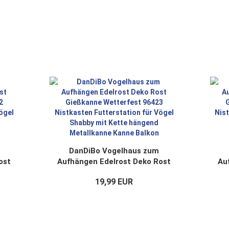
DanDiBo Vogelhaus zum
ost
Aufhängen Edelrost Deko Rost
Au
22
Gießkanne Wetterfest 96423
Gi
19,99 EUR
ür
Nistkasten Futterstation für
Ni
Vögel Shabby mit Kette
ne
hängend Metallkanne Kanne
h
Balkon