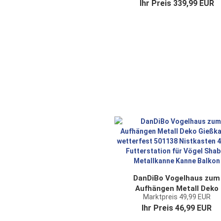
Ihr Preis 339,99 EUR
Wetterfest Gartenuhr Mod
Metall
DanDiBo Vogelhaus zum
Aufhängen Metall Deko
Marktpreis 49,99 EUR
Gießkanne wetterfest 501
Ihr Preis 46,99 EUR
Nistkasten 40 cm
Futterstation für Vögel