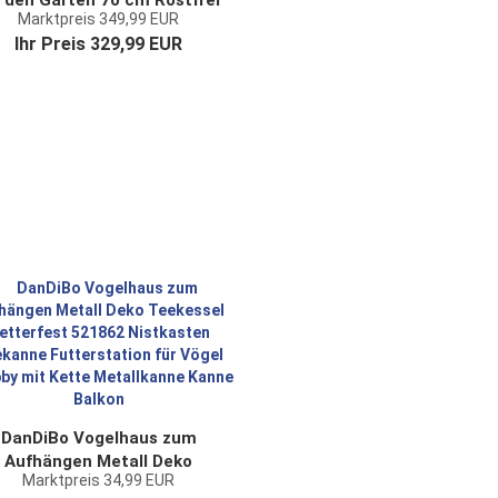
r den Garten 70 cm Rostfrei
Marktpreis 349,99 EUR
mit Säule Ausrichtbar
Ihr Preis 329,99 EUR
tterfest Gartenuhr Modern
Metall
DanDiBo Vogelhaus zum
Aufhängen Metall Deko
Marktpreis 34,99 EUR
ekessel wetterfest 521862