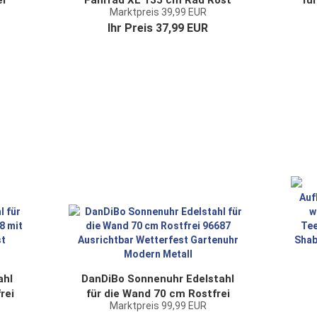
er
Fahrrad XL 135 cm Rad Rost
fü
Marktpreis 39,99 EUR
rad
Braun 96004 Windspiel
Ihr Preis 37,99 EUR
Windrad Wetterfest
We
Gartendeko Garten
Gartenstab Bodenstecker
ahl
DanDiBo Sonnenuhr Edelstahl
rei
für die Wand 70 cm Rostfrei
Marktpreis 99,99 EUR
ar
96687 Ausrichtbar Wetterfest
Te