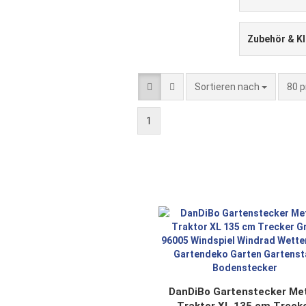
Zubehör & Kl
Sortieren nach
pro 
Sortieren nach
80 p
1
DanDiBo Gartenstecker Met