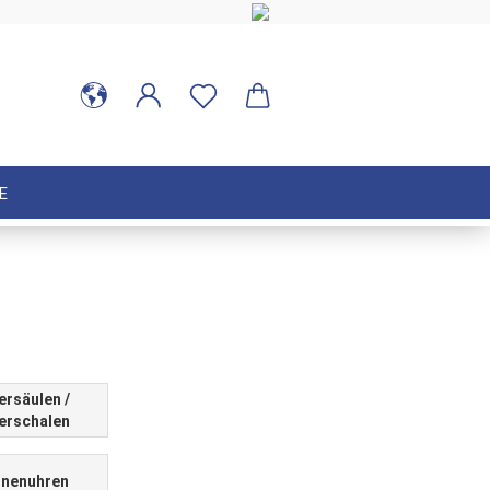
E
ersäulen /
erschalen
nenuhren