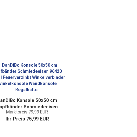
Bottich Balkon
anDiBo Konsole 50x50 cm
opfbänder Schmiedeeisen
Marktpreis 79,99 EUR
6420 Metall Feuerverzinkt
Ihr Preis 75,99 EUR
Winkelverbinder
inkelkonsole Wandkonsole
Regalhalter