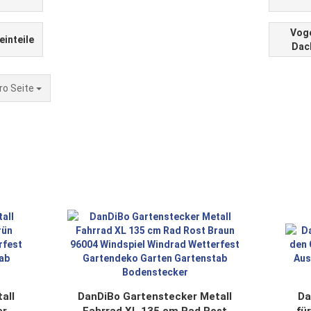
Voge
einteile
Dac
Seite
ro Seite
all
DanDiBo Gartenstecker Metall
Da