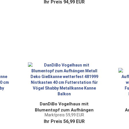
Ihr Preis 94,99 EUR
ern
Gartenuhr Modern Metall
Sh
DanDiBo Vogelhaus mit
Blumentopf zum Aufhängen
A
Marktpreis 59,99 EUR
138
Metall Deko Gießkanne
Ihr Preis 56,99 EUR
wetterfest 481999 Nistkasten
Ni
40 cm Futterstation für Vögel