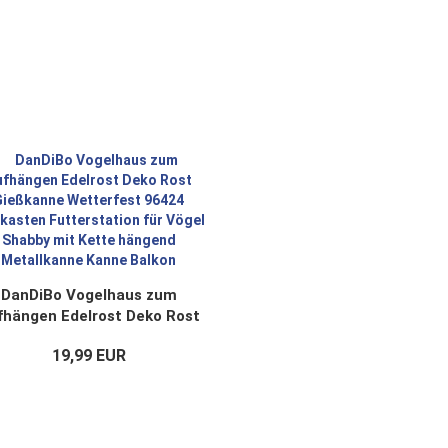
DanDiBo Vogelhaus zum
fhängen Edelrost Deko Rost
eßkanne Wetterfest 96424
19,99 EUR
stkasten Futterstation für
Vögel Shabby mit Kette
ängend Metallkanne Kanne
Balkon