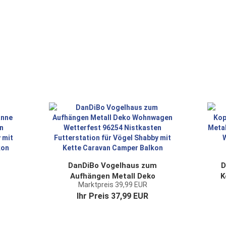
ne
Shabby Metallkanne Kanne
Balkon
DanDiBo Vogelhaus zum
D
Aufhängen Metall Deko
K
Marktpreis 39,99 EUR
55
Wohnwagen Wetterfest 96254
9
Ihr Preis 37,99 EUR
ür
Nistkasten Futterstation für
Vögel Shabby mit Kette
W
n
Caravan Camper Balkon