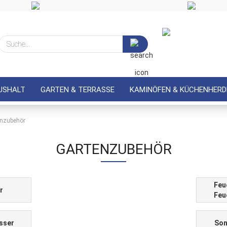
Suche...
USHALT
GARTEN & TERRASSE
KAMINÖFEN & KÜCHENHERD
enzubehör
GARTENZUBEHÖR
Feu
r
Feu
sser
Son