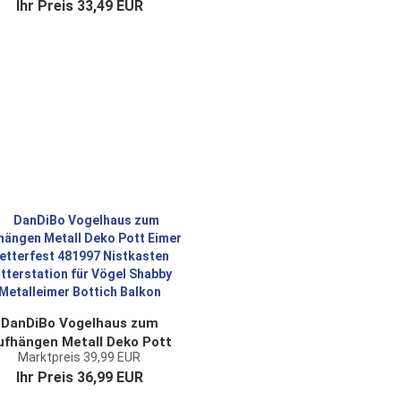
Ihr Preis 33,49 EUR
Nistkasten Teekanne
Futterstation für Vögel
abby mit Kette Metallkanne
Kanne Balkon
DanDiBo Vogelhaus zum
ufhängen Metall Deko Pott
Marktpreis 39,99 EUR
Eimer wetterfest 481997
Ihr Preis 36,99 EUR
stkasten Futterstation für
Vögel Shabby Metalleimer