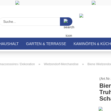
Suche...
HAUSHALT
GARTEN & TERRASSE
KAMINÖFEN & KÜC
»
»
accessoires / Dekoration
Wietzendorf-Merchandise
Biene Wietzendor
(Art.Nr.
Bie
Tru
Scha