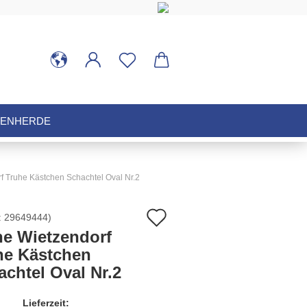
HENHERDE
f Truhe Kästchen Schachtel Oval Nr.2
Auf
:
29649444
)
ne Wietzendorf
den
he Kästchen
chtel Oval Nr.2
Merkzettel
Lieferzeit: