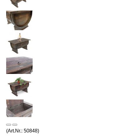
(Art.Nr.:
50848
)