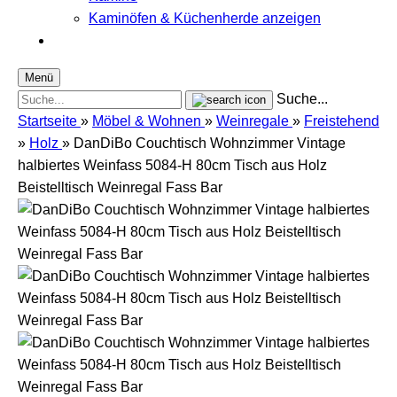
Kaminöfen & Küchenherde anzeigen
Menü
Suche...
Startseite
»
Möbel & Wohnen
»
Weinregale
»
Freistehend
»
Holz
»
DanDiBo Couchtisch Wohnzimmer Vintage
halbiertes Weinfass 5084-H 80cm Tisch aus Holz
Beistelltisch Weinregal Fass Bar