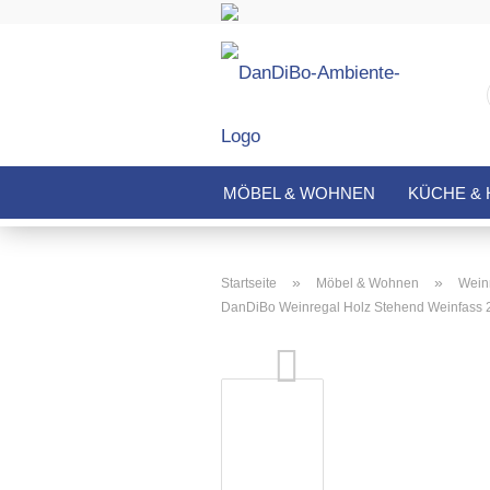
MÖBEL & WOHNEN
KÜCHE & 
»
»
Startseite
Möbel & Wohnen
Wein
DanDiBo Weinregal Holz Stehend Weinfass 2