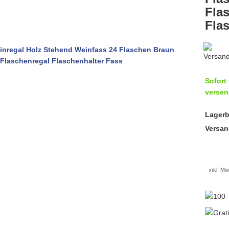
Fla
Fla
Sofort 
versen
Lagerb
Versan
inkl. Mw