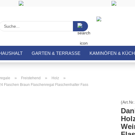
Suche...
HAUSHALT
GARTEN & TERRASSE
KAMINÖFEN & KÜC
»
»
»
regale
Freistehend
Holz
4 Flaschen Braun Flaschenregal Flaschenhalter Fass
(Art.Nr.
Dan
Hol
Wei
Fla