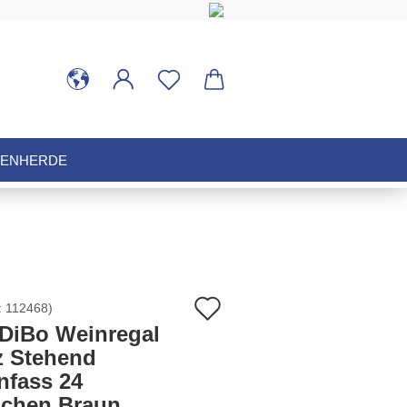
HENHERDE
Auf
:
112468
)
DiBo Weinregal
den
z Stehend
nfass 24
Merkzettel
schen Braun