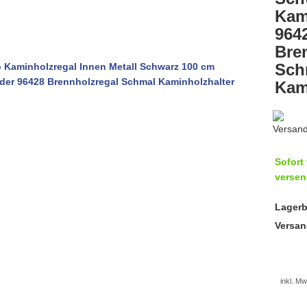
Kam
964
Bre
Sch
Kam
Sofort 
versen
Lagerb
Versan
inkl. Mw