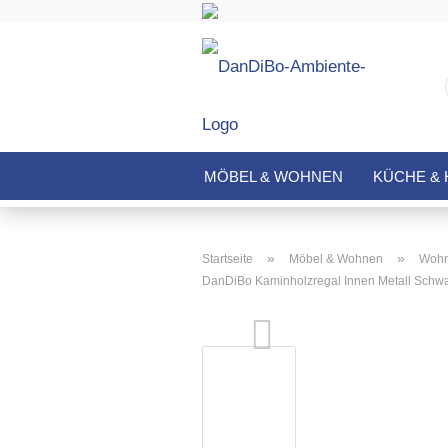
MÖBEL & WOHNEN
KÜCHE & 
»
»
Startseite
Möbel & Wohnen
Wohn
DanDiBo Kaminholzregal Innen Metall Schwa