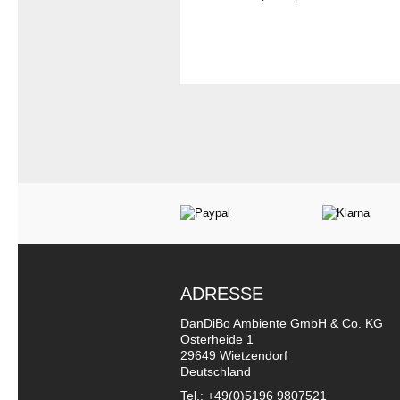
ADRESSE
DanDiBo Ambiente GmbH & Co. KG
Osterheide 1
29649 Wietzendorf
Deutschland
Tel.: +49(0)5196 9807521