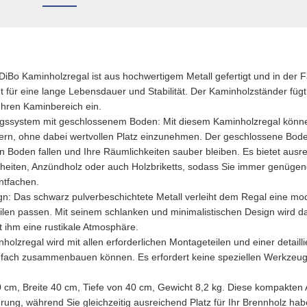
iBo Kaminholzregal ist aus hochwertigem Metall gefertigt und in der 
t für eine lange Lebensdauer und Stabilität. Der Kaminholzständer fügt 
hren Kaminbereich ein.
gssystem mit geschlossenem Boden: Mit diesem Kaminholzregal könne
agern, ohne dabei wertvollen Platz einzunehmen. Der geschlossene Bode
 Boden fallen und Ihre Räumlichkeiten sauber bleiben. Es bietet ausre
eiten, Anzündholz oder auch Holzbriketts, sodass Sie immer genügen
ntfachen.
gn: Das schwarz pulverbeschichtete Metall verleiht dem Regal eine mode
ilen passen. Mit seinem schlanken und minimalistischen Design wird d
 ihm eine rustikale Atmosphäre.
lzregal wird mit allen erforderlichen Montageteilen und einer detaillie
infach zusammenbauen können. Es erfordert keine speziellen Werkzeuge
cm, Breite 40 cm, Tiefe von 40 cm, Gewicht 8,2 kg. Diese kompakte
ung, während Sie gleichzeitig ausreichend Platz für Ihr Brennholz hab