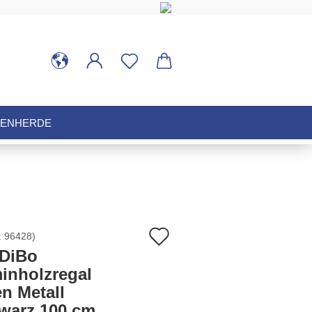
HENHERDE
Auf
:
96428
)
DiBo
den
inholzregal
n Metall
Merkzettel
warz 100 cm