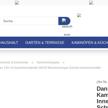
Suche...
HAUSHALT
GARTEN & TERRASSE
KAMINÖFEN & KÜC
»
»
zimmer & Esszimmer
Kaminholzregale
rz 100 cm Kaminholzständer 96428 Brennholzregal Schmal Kaminholzhalter
(Art.Nr.
Dan
Kam
Inne
Sch