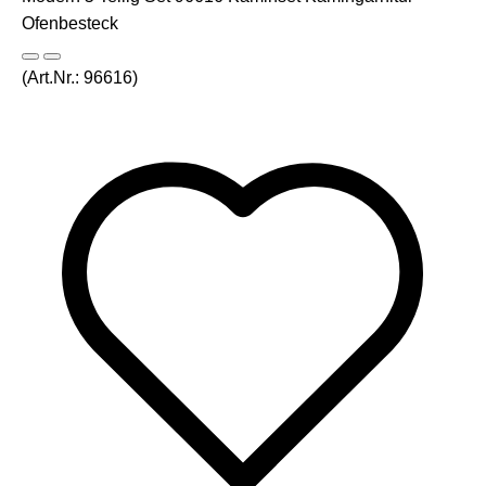
(Art.Nr.:
96616
)