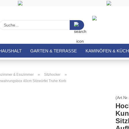
Suche...
HAUSHALT
GARTEN & TERRASSE
KAMINÖFEN & KÜC
»
»
zimmer & Esszimmer
Sitzhocker
bewahrungsbox 40cm Sitzwürfel Truhe Korb
(Art.Nr.
Hoc
Kun
Sit
Auf