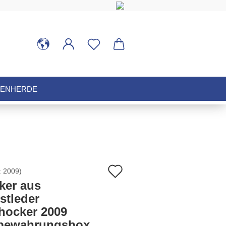
HENHERDE
Auf
:
2009
)
ker aus
den
stleder
zhocker 2009
Merkzettel
bewahrungsbox