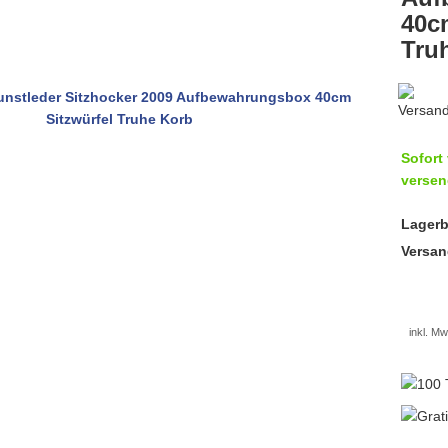
40c
Tru
Sofort 
versen
Lagerb
Versan
inkl. Mw