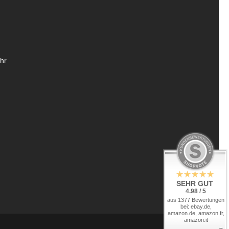
hr
SEHR GUT
4.98 / 5
aus 1377 Bewertungen
bei: ebay.de,
amazon.de, amazon.fr,
amazon.it