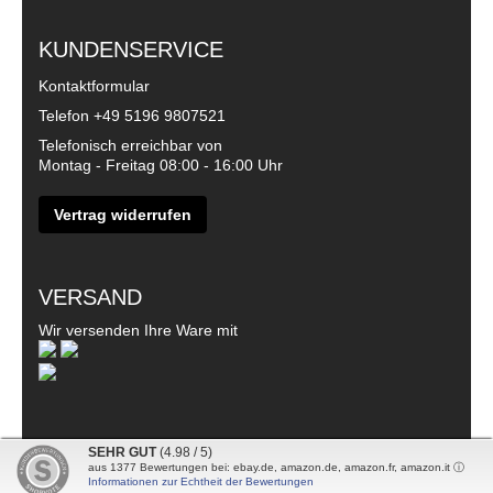
KUNDENSERVICE
Kontaktformular
Telefon
+49 5196 9807521
Telefonisch erreichbar von
Montag - Freitag 08:00 - 16:00 Uhr
Vertrag widerrufen
VERSAND
Wir versenden Ihre Ware mit
SEHR GUT
(4.98 / 5)
aus
1377
Bewertungen bei: ebay.de, amazon.de, amazon.fr, amazon.it ⓘ
© 2026 - DanDiBo - Alle Rechte vorbehalten
Informationen zur Echtheit der Bewertungen