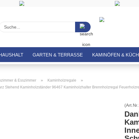
Suche...
HAUSHALT
GARTEN & TERRASSE
KAMINÖFEN & KÜC
»
»
zimmer & Esszimmer
Kaminholzregale
rz Stehend Kaminholzständer 96467 Kaminholzhalter Brennholzregal Feuerholzr
(Art.Nr.
Dan
Kam
Inne
Sch