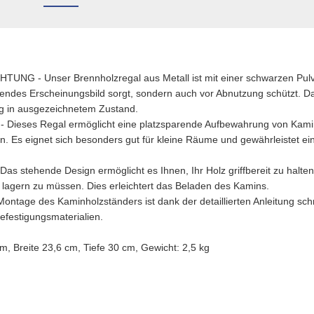
 - Unser Brennholzregal aus Metall ist mit einer schwarzen Pulv
chendes Erscheinungsbild sorgt, sondern auch vor Abnutzung schützt. Da
g in ausgezeichnetem Zustand.
eses Regal ermöglicht eine platzsparende Aufbewahrung von Kaminh
. Es eignet sich besonders gut für kleine Räume und gewährleistet ein
stehende Design ermöglicht es Ihnen, Ihr Holz griffbereit zu halte
 lagern zu müssen. Dies erleichtert das Beladen des Kamins.
age des Kaminholzständers ist dank der detaillierten Anleitung schne
efestigungsmaterialien.
Breite 23,6 cm, Tiefe 30 cm, Gewicht: 2,5 kg