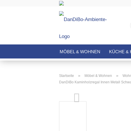
MÖBEL & WOHNEN
KÜCHE & 
»
»
Startseite
Möbel & Wohnen
Wohn
DanDiBo Kaminholzregal Innen Metall Schwa