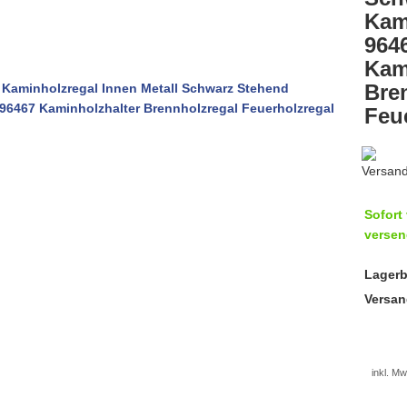
Kam
964
Kam
Bre
Feu
Sofort 
versen
Lagerb
Versan
inkl. Mw