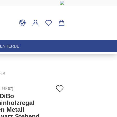
HENHERDE
egal
Auf
:
96467
)
DiBo
den
inholzregal
n Metall
Merkzettel
warz Stehend