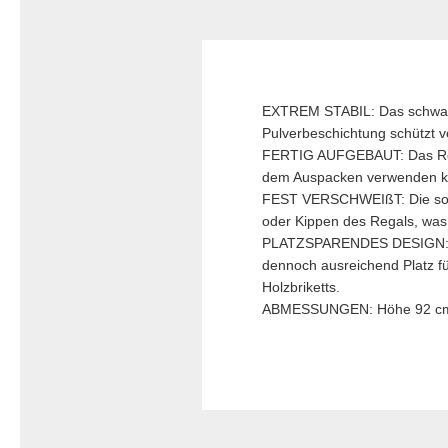
EXTREM STABIL: Das schwarze
Pulverbeschichtung schützt 
FERTIG AUFGEBAUT: Das Regal 
dem Auspacken verwenden k
FEST VERSCHWEIßT: Die sorgf
oder Kippen des Regals, was e
PLATZSPARENDES DESIGN: Mit
dennoch ausreichend Platz fü
Holzbriketts.
ABMESSUNGEN: Höhe 92 cm, T