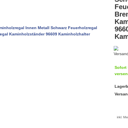
Feu
Bre
Kam
966
Kam
Sofort 
versen
Lagerb
Versan
inkl. Mw