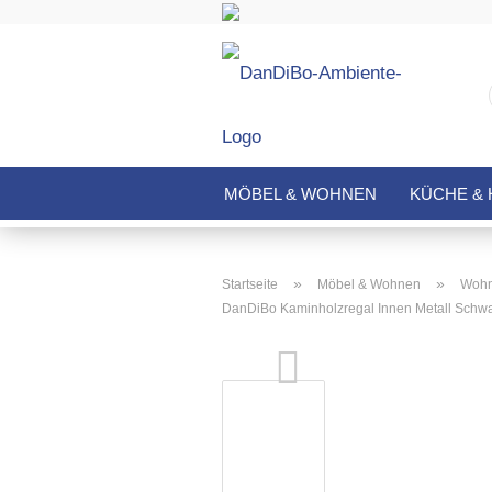
MÖBEL & WOHNEN
KÜCHE & 
»
»
Startseite
Möbel & Wohnen
Wohn
DanDiBo Kaminholzregal Innen Metall Schwa