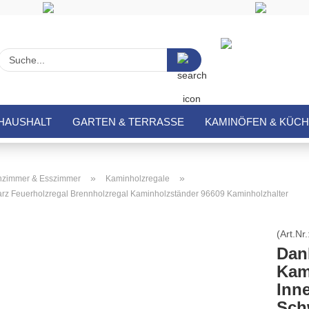
Suche...
HAUSHALT
GARTEN & TERRASSE
KAMINÖFEN & KÜC
»
»
zimmer & Esszimmer
Kaminholzregale
rz Feuerholzregal Brennholzregal Kaminholzständer 96609 Kaminholzhalter
(Art.Nr.
Dan
Kam
Inne
Sch