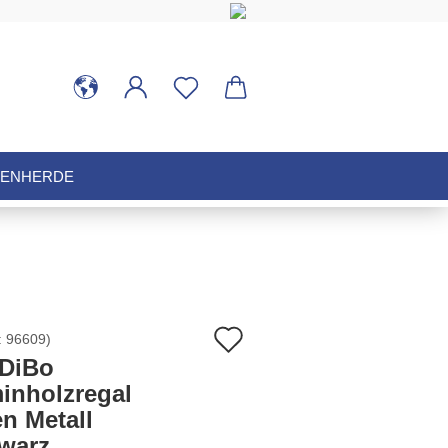
HENHERDE
Auf
:
96609
)
DiBo
den
inholzregal
n Metall
Merkzettel
warz