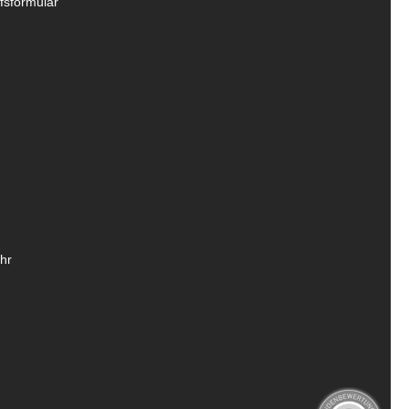
fsformular
hr