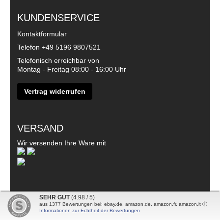
KUNDENSERVICE
Kontaktformular
Telefon
+49 5196 9807521
Telefonisch erreichbar von
Montag - Freitag 08:00 - 16:00 Uhr
Vertrag widerrufen
VERSAND
Wir versenden Ihre Ware mit
SEHR GUT
(4.98 / 5)
aus
1377
Bewertungen bei: ebay.de, amazon.de, amazon.fr, amazon.it ⓘ
© 2026 - DanDiBo - Alle Rechte vorbehalten
Informationen zur Echtheit der Bewertungen