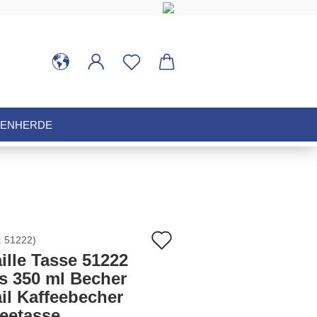
HENHERDE
Auf
:
51222
)
ille Tasse 51222
den
is 350 ml Becher
il Kaffeebecher
Merkzettel
feetasse