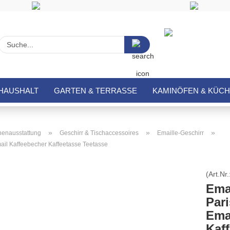
Suche...
HAUSHALT
GARTEN & TERRASSE
KAMINÖFEN & KÜC
»
»
»
enausstattung
Geschirr & Tischaccessoires
Emaille-Geschirr
ail Kaffeebecher Kaffeetasse Teetasse
(Art.Nr.
Ema
Par
Ema
Kaf