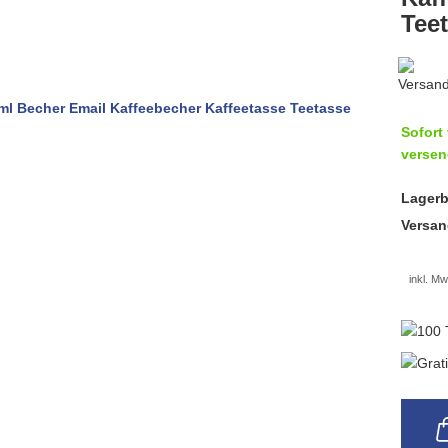
Tee
Sofort 
versen
Lagerb
Versan
inkl. Mw