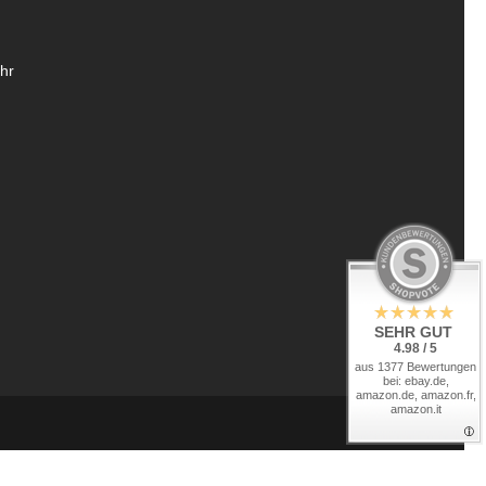
hr
SEHR GUT
4.98 / 5
aus 1377 Bewertungen
bei: ebay.de,
amazon.de, amazon.fr,
amazon.it