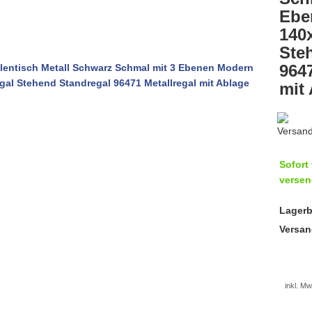
Ebe
140
Ste
9647
mit
Sofort 
versen
Lagerb
Versan
inkl. Mw