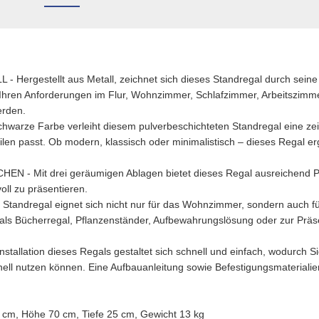
rgestellt aus Metall, zeichnet sich dieses Standregal durch seine St
, Ihren Anforderungen im Flur, Wohnzimmer, Schlafzimmer, Arbeitszimm
erden.
rze Farbe verleiht diesem pulverbeschichteten Standregal eine zeit
len passt. Ob modern, klassisch oder minimalistisch – dieses Regal erg
- Mit drei geräumigen Ablagen bietet dieses Regal ausreichend Pla
oll zu präsentieren.
andregal eignet sich nicht nur für das Wohnzimmer, sondern auch für
als Bücherregal, Pflanzenständer, Aufbewahrungslösung oder zur Präse
llation dieses Regals gestaltet sich schnell und einfach, wodurch Sie
ell nutzen können. Eine Aufbauanleitung sowie Befestigungsmaterialie
m, Höhe 70 cm, Tiefe 25 cm, Gewicht 13 kg