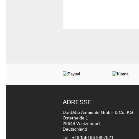
ADRESSE
DanDiBo Ambiente GmbH & Co. KG
Osterheide 1
29649 Wietzendorf
Deutschland
Tel.: +49(0)5196 9807521