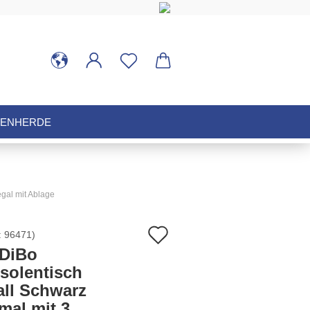
HENHERDE
gal mit Ablage
Auf
:
96471
)
DiBo
den
solentisch
all Schwarz
Merkzettel
mal mit 3