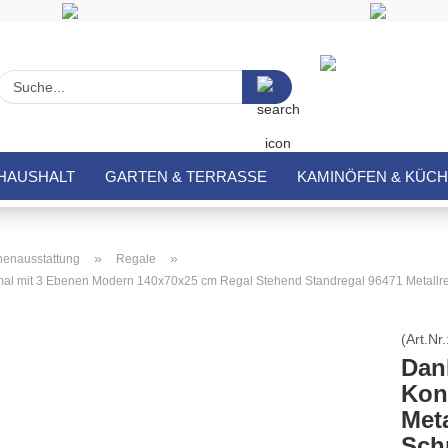
Suche...
HAUSHALT
GARTEN & TERRASSE
KAMINÖFEN & KÜC
»
»
enausstattung
Regale
al mit 3 Ebenen Modern 140x70x25 cm Regal Stehend Standregal 96471 Metallre
(Art.Nr.
Dan
Kon
Met
Sch