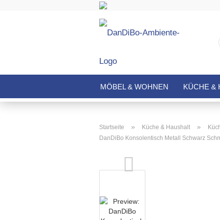
MÖBEL & WOHNEN
KÜCHE & 
»
»
Startseite
Küche & Haushalt
Küch
DanDiBo Konsolentisch Metall Schwarz Schm