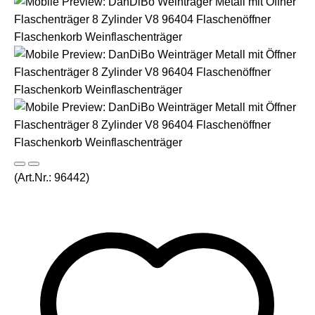
(Art.Nr.:
96442
)