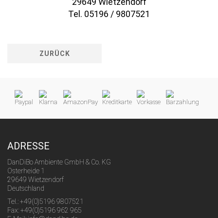
29649 Wietzendorf
Tel. 05196 / 9807521
ZURÜCK
ADRESSE
DanDiBo Ambiente GmbH & Co. KG
Osterheide 1
29649 Wietzendorf
Deutschland
Tel.: +49(0)5196 9807521
Fax: +49(0)5196 962 965