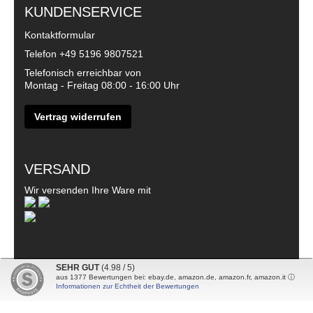
KUNDENSERVICE
Kontaktformular
Telefon
+49 5196 9807521
Telefonisch erreichbar von
Montag - Freitag 08:00 - 16:00 Uhr
Vertrag widerrufen
VERSAND
Wir versenden Ihre Ware mit
SEHR GUT
(4.98 / 5)
aus
1377
Bewertungen bei: ebay.de, amazon.de, amazon.fr, amazon.it ⓘ
© 2026 - DanDiBo - Alle Rechte vorbehalten
Informationen zur Echtheit der Bewertungen