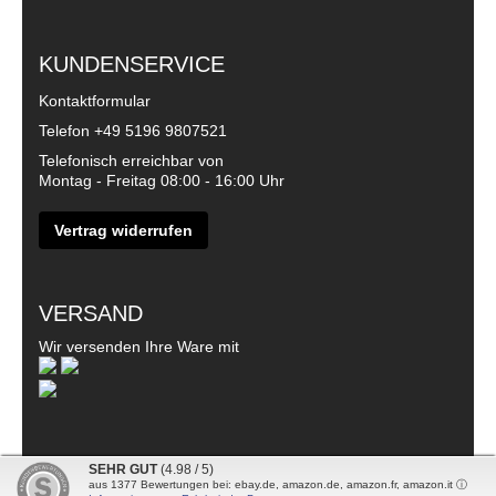
KUNDENSERVICE
Kontaktformular
Telefon
+49 5196 9807521
Telefonisch erreichbar von
Montag - Freitag 08:00 - 16:00 Uhr
Vertrag widerrufen
VERSAND
Wir versenden Ihre Ware mit
SEHR GUT
(4.98 / 5)
aus
1377
Bewertungen bei: ebay.de, amazon.de, amazon.fr, amazon.it ⓘ
© 2026 - DanDiBo - Alle Rechte vorbehalten