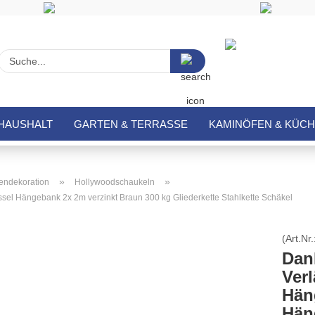
Suche...
HAUSHALT
GARTEN & TERRASSE
KAMINÖFEN & KÜC
»
»
endekoration
Hollywoodschaukeln
el Hängebank 2x 2m verzinkt Braun 300 kg Gliederkette Stahlkette Schäkel
(Art.Nr.
Dan
Ver
Hän
Hän