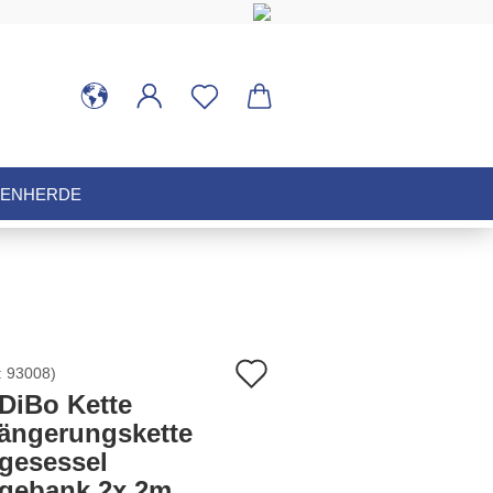
HENHERDE
Auf
:
93008
)
DiBo Kette
den
längerungskette
gesessel
Merkzettel
gebank 2x 2m