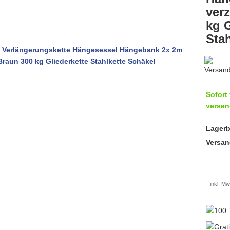
verz
kg G
Stah
Sofort 
versen
Lagerb
Versan
inkl. Mw