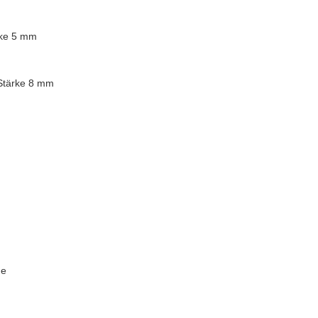
rke 5 mm
 Stärke 8 mm
ge