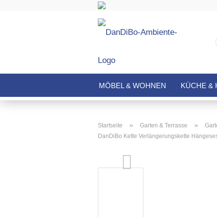
MÖBEL & WOHNEN
KÜCHE & 
»
»
Startseite
Garten & Terrasse
Gart
DanDiBo Kette Verlängerungskette Hängesess