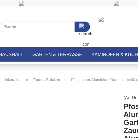
Suche...
HAUSHALT
GARTEN & TERRASSE
KAMINÖFEN & KÜC
»
»
endekoration
Zäune / Brücken
Pfosten aus Aluminium Gartenzaun 80 
(Art.Nr.
Pfo
Alu
Gar
Zau