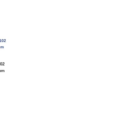
102
um