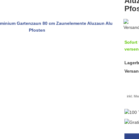
Alu
Pfo
Sofort 
versen
Lagerb
Versan
inkl. Mw