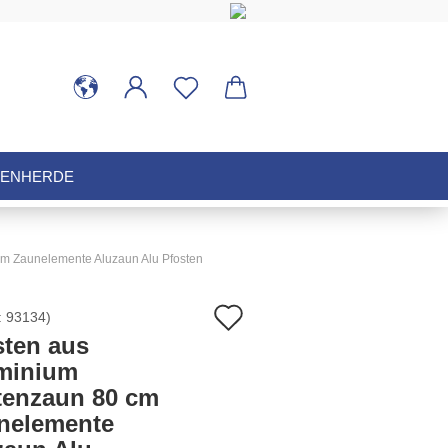
HENHERDE
cm Zaunelemente Aluzaun Alu Pfosten
Auf
:
93134
)
sten aus
den
minium
tenzaun 80 cm
Merkzettel
nelemente